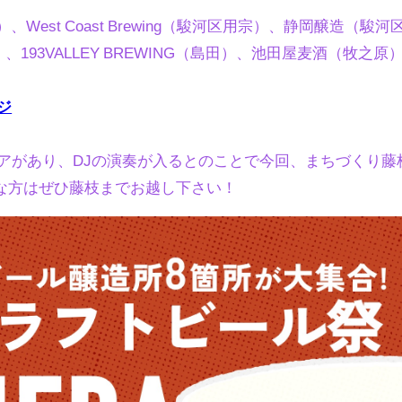
区）、West Coast Brewing（駿河区用宗）、静岡醸造（駿
ng（掛川）、193VALLEY BREWING（島田）、池田屋麦酒（
ジ
リアがあり、DJの演奏が入るとのことで今回、まちづくり
な方はぜひ藤枝までお越し下さい！