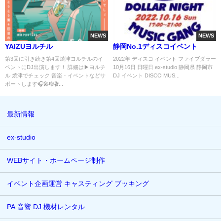
NEWS
NEWS
YAIZUヨルチル
静岡No.1ディスコイベント
第3回に引き続き第4回焼津ヨルチルのイ
2022年 ディスコ イベント ファイブダラー
ベントにDJ出演します！ 詳細は▶︎ヨルチ
10月16日 日曜日 ex-studio 静岡県 静岡市
ル 焼津でチェック 音楽・イベントなどサ
DJ イベント DISCO MUS...
ポートします🎧🎤🎼🎬...
最新情報
ex-studio
WEBサイト・ホームページ制作
イベント企画運営 キャスティング ブッキング
PA 音響 DJ 機材レンタル