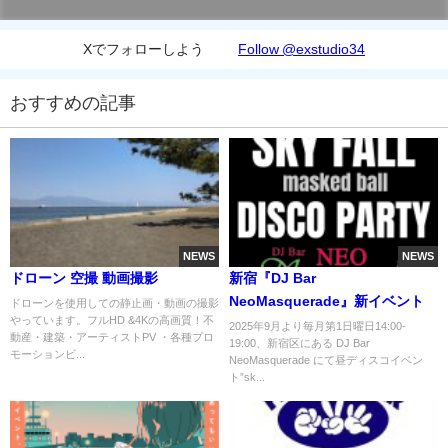
Xでフォローしよう
Follow @exstudio34
おすすめの記事
NEWS
NEWS
ドローン 空撮 動画撮影
新宿『DJ Bar
NeoMasquerade』新イベント
ドローンを使用しての静止画・動画の撮影
やっています。フルHD &4Kの高画質！不
2025年9月より毎月第1日曜日14:00-
動産・建築・アーティストPV ・各種プロ
19:00、新宿区にある DJ Bar
モーションビ...
NeoMasquerade にて昼ディスコイベン
ト”sk...