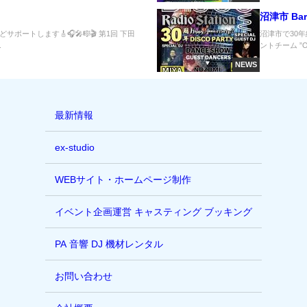
沼津市 Bar
ートします🎸🎧🎤🎼🎬 第1回 下田
沼津市で30年
.
ントチーム ”OU
NEWS
最新情報
ex-studio
WEBサイト・ホームページ制作
イベント企画運営 キャスティング ブッキング
PA 音響 DJ 機材レンタル
お問い合わせ